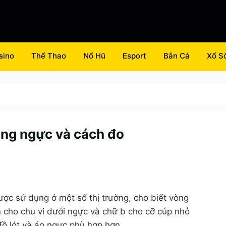
sino
Thể Thao
Nổ Hũ
Esport
Bắn Cá
Xổ S
òng ngực và cách đo
ợc sử dụng ở một số thị trường, cho biết vòng
 cho chu vi dưới ngực và chữ b cho cỡ cúp nhỏ
ồ lót và áo ngực phù hợp hơn.