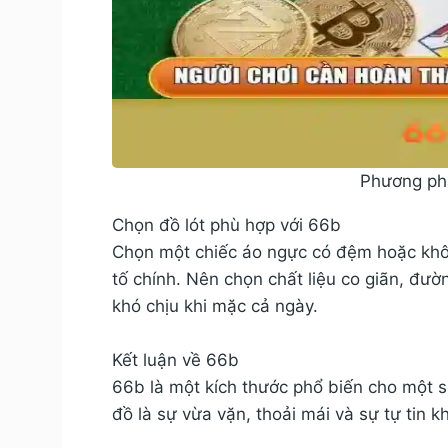
Phương ph
Chọn đồ lót phù hợp với 66b
Chọn một chiếc áo ngực có đệm hoặc khôn
tố chính. Nên chọn chất liệu co giãn, đư
khó chịu khi mặc cả ngày.
Kết luận về 66b
66b là một kích thước phổ biến cho một s
đồ là sự vừa vặn, thoải mái và sự tự tin k