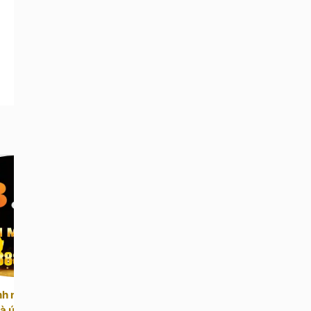
nh ngôn ngữ 66B -
66B: Mô hình ngôn ngữ quy
66B: 
và ứng dụng
mô lớn (66B)
ứng 