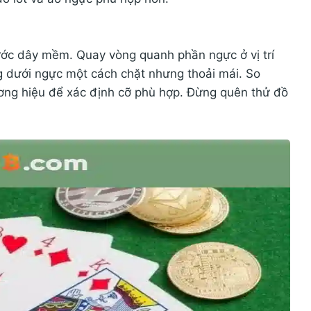
ớc dây mềm. Quay vòng quanh phần ngực ở vị trí
ng dưới ngực một cách chặt nhưng thoải mái. So
ương hiệu để xác định cỡ phù hợp. Đừng quên thử đồ