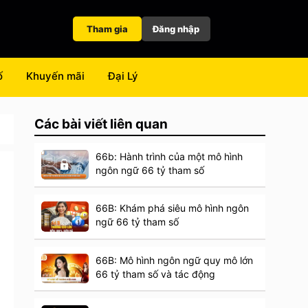
Tham gia
Đăng nhập
ố
Khuyến mãi
Đại Lý
Các bài viết liên quan
66b: Hành trình của một mô hình
ngôn ngữ 66 tỷ tham số
66B: Khám phá siêu mô hình ngôn
ngữ 66 tỷ tham số
66B: Mô hình ngôn ngữ quy mô lớn
66 tỷ tham số và tác động