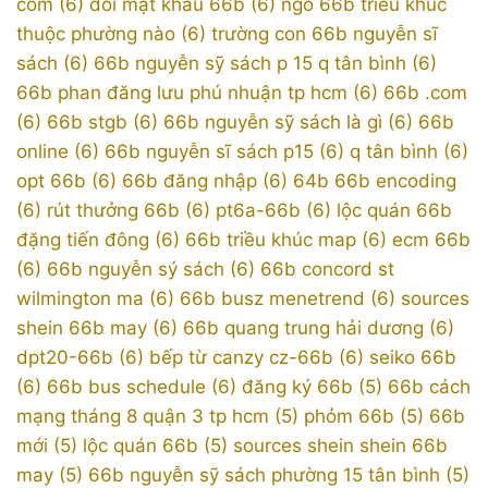
com (6)
đổi mật khẩu 66b (6)
ngõ 66b triều khúc
thuộc phường nào (6)
trường con 66b nguyễn sĩ
sách (6)
66b nguyễn sỹ sách p 15 q tân bình (6)
66b phan đăng lưu phú nhuận tp hcm (6)
66b .com
(6)
66b stgb (6)
66b nguyễn sỹ sách là gì (6)
66b
online (6)
66b nguyễn sĩ sách p15 (6)
q tân bình (6)
opt 66b (6)
66b đăng nhập (6)
64b 66b encoding
(6)
rút thưởng 66b (6)
pt6a-66b (6)
lộc quán 66b
đặng tiến đông (6)
66b triều khúc map (6)
ecm 66b
(6)
66b nguyễn sý sách (6)
66b concord st
wilmington ma (6)
66b busz menetrend (6)
sources
shein 66b may (6)
66b quang trung hải dương (6)
dpt20-66b (6)
bếp từ canzy cz-66b (6)
seiko 66b
(6)
66b bus schedule (6)
đăng ký 66b (5)
66b cách
mạng tháng 8 quận 3 tp hcm (5)
phỏm 66b (5)
66b
mới (5)
lộc quán 66b (5)
sources shein shein 66b
may (5)
66b nguyễn sỹ sách phường 15 tân bình (5)