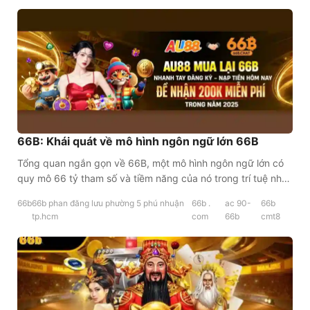
66B: Khái quát về mô hình ngôn ngữ lớn 66B
Tổng quan ngắn gọn về 66B, một mô hình ngôn ngữ lớn có
quy mô 66 tỷ tham số và tiềm năng của nó trong trí tuệ nhân
tạo.
66b
66b phan đăng lưu phường 5 phú nhuận
66b .
ac 90-
66b
tp.hcm
com
66b
cmt8