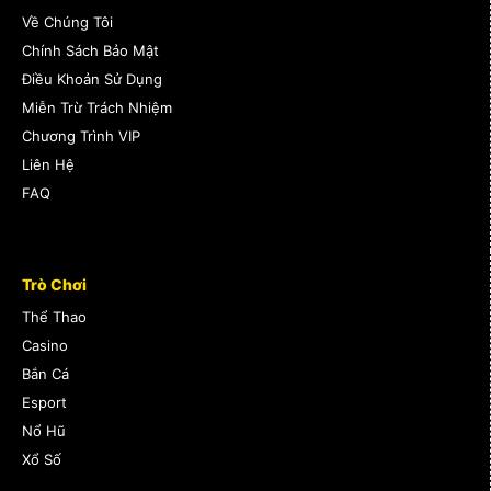
Về Chúng Tôi
Chính Sách Bảo Mật
Điều Khoản Sử Dụng
Miễn Trừ Trách Nhiệm
Chương Trình VIP
Liên Hệ
FAQ
Trò Chơi
Thể Thao
Casino
Bắn Cá
Esport
Nổ Hũ
Xổ Số