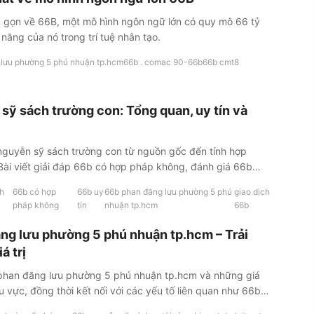
 gọn về 66B, một mô hình ngôn ngữ lớn có quy mô 66 tỷ
năng của nó trong trí tuệ nhân tạo.
lưu phường 5 phú nhuận tp.hcm
66b . com
ac 90-66b
66b cmt8
sỹ sách trường con: Tổng quan, uy tín và
guyễn sỹ sách trường con từ nguồn gốc đến tính hợp
 Bài viết giải đáp 66b có hợp pháp không, đánh giá 66b
trường con và cung cấp thông tin về 66b phan[...]
h
66b có hợp
66b uy
66b phan đăng lưu phường 5 phú
giao dịch
pháp không
tín
nhuận tp.hcm
66b
ng lưu phường 5 phú nhuận tp.hcm – Trải
á trị
han đăng lưu phường 5 phú nhuận tp.hcm và những giá
khu vực, đồng thời kết nối với các yếu tố liên quan như 66b
ân bình và tài xỉu 66b. Bài viết nêu[...]