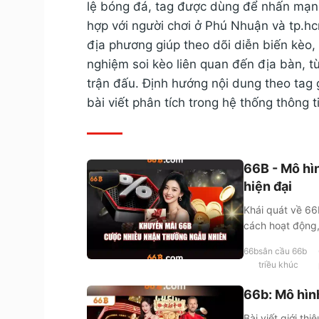
lệ bóng đá, tag được dùng để nhấn mạnh
hợp với người chơi ở Phú Nhuận và tp.h
địa phương giúp theo dõi diễn biến kèo, 
nghiệm soi kèo liên quan đến địa bàn, t
trận đấu. Định hướng nội dung theo tag g
bài viết phân tích trong hệ thống thông t
66B - Mô hì
hiện đại
Khái quát về 66
cách hoạt động,
66b
sân cầu 66b
triều khúc
66b: Mô hình
Bài viết giới t