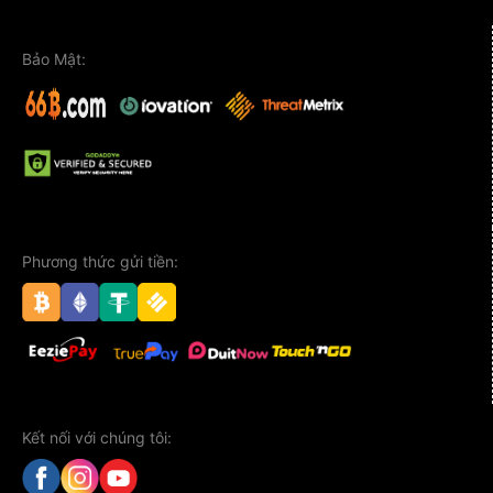
Bảo Mật:
Phương thức gửi tiền:
Kết nối với chúng tôi: