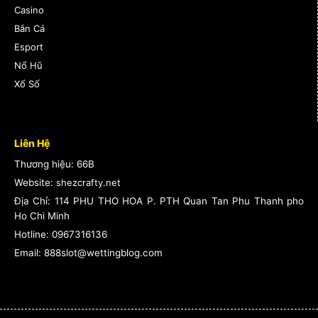
Casino
Bắn Cá
Esport
Nổ Hũ
Xổ Số
Liên Hệ
Thương hiệu: 66B
Website:
shezcrafty.net
Địa Chỉ:
114 PHU THO HOA P. PTH Quan Tan Phu Thanh pho
Ho Chi Minh
Hotline:
0967316136
Email: 888slot@wettingblog.com