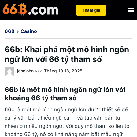
Nhảy
Tìm
Tham gia
đến
kiếm
nội
cho:
66B
»
Casino
dung
66b: Khai phá một mô hình ngôn
ngữ lớn với 66 tỷ tham số
johnjohn
Tháng 10 18, 2025
vào
66b là một mô hình ngôn ngữ lớn với
khoảng 66 tỷ tham số
66b là một mô hình ngôn ngữ lớn được thiết kế để
xử lý văn bản, hiểu ngữ cảnh và tạo văn bản tự
nhiên ở nhiều ngôn ngữ. Với quy mô tham số lên tới
khoảng 66 tỷ, nó có khả năng nắm bắt mẫu ngữ