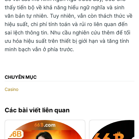
thấy tiến bộ về khả năng hiểu ngữ nghĩa và sinh
văn bản tự nhiên. Tuy nhiên, vẫn còn thách thức về
hiệu suất, chi phí tính toán và rủi ro liên quan đến
sai lệch thông tin. Nhu cầu nghiên cứu thêm để tối
ưu hóa hiệu suất trên thiết bị giới hạn và tăng tính
minh bạch vẫn ở phía trước.
CHUYÊN MỤC
Casino
Các bài viết liên quan