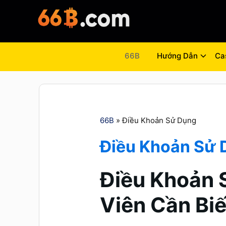
Nhảy
Tìm
đến
kiếm
nội
cho:
dung
66B
Hướng Dẫn
Ca
66B
»
Điều Khoản Sử Dụng
Điều Khoản Sử 
Điều Khoản 
Viên Cần Biế