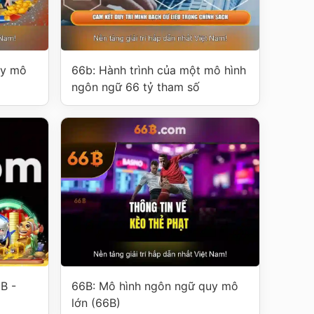
uy mô
66b: Hành trình của một mô hình
ngôn ngữ 66 tỷ tham số
B -
66B: Mô hình ngôn ngữ quy mô
lớn (66B)