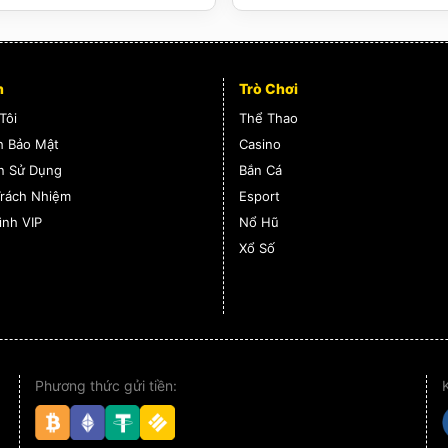
 Các Điều Khoản
ài Khoản Thành Viên
a Người Chơi
n
Trò Chơi
ch Nạp Và Rút Tiền
Tôi
Thể Thao
g Trình Khuyến Mãi
h Bảo Mật
Casino
 Dịch Vụ
n Sử Dụng
Bắn Cá
Trách Nhiệm
Esport
ình VIP
Nổ Hũ
 Ý Các Điều Khoản
Xổ Số
 66B.COM hoặc tải ứng dụng 66b, điều này đồng nghĩa v
c
điều khoản sử dụng
được nêu tại đây. Các quy định nà
Phương thức gửi tiền:
K
i bất kỳ điều khoản nào, vui lòng ngừng sử dụng dịch 
ản này bất cứ lúc nào để phù hợp với chính sách hoạt đ