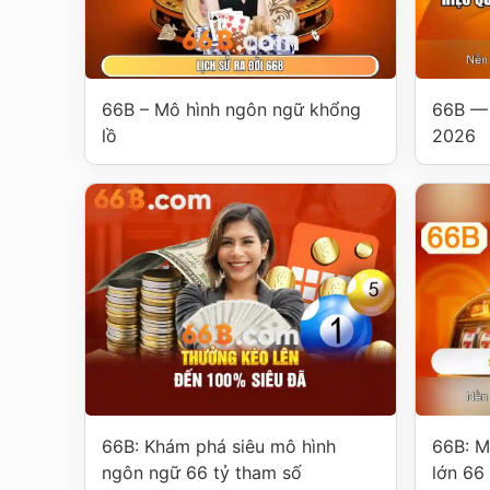
66B – Mô hình ngôn ngữ khổng
66B — 
lồ
2026
66B: Khám phá siêu mô hình
66B: M
ngôn ngữ 66 tỷ tham số
lớn 66
Mục Lục Nội Dung