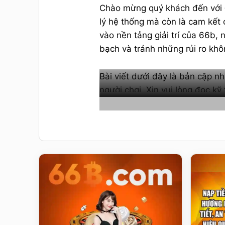
Chào mừng quý khách đến với
lý hệ thống mà còn là cam kết 
vào nền tảng giải trí của 66b,
bạch và tránh những rủi ro kh
Bài viết dưới đây là bản cập nh
người chơi. Xin vui lòng đọc kỹ