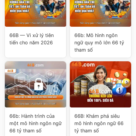
66B — Vi xử lý tiên
66b: Mô hình ngôn
tiến cho năm 2026
ngữ quy mô lớn 66 tỷ
tham số
66b: Hành trình của
66B: Khám phá siêu
một mô hình ngôn ngữ
mô hình ngôn ngữ 66
66 tỷ tham số
tỷ tham số