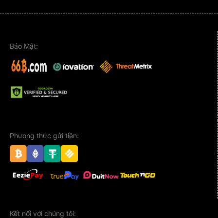
Biểu đồ hỗ trợ k
Các kênh liên hệ
Bảo Mật:
Kệ chơi có thể liên hệ với 66b thông qua nhiều
kênh khác nhau, tùy thuộc vào mức độ cấp
bách và khu vực của bạn. Mục tiêu là đảm bảo
mọi yêu cầu được ghi nhận và xử lý một cách
đúng thời gian, kể cả khi lưu lượng người dùng
tăng cao.
Phương thức gửi tiền:
Kênh trò chuyện trực tiếp
Trò chuyện trực tiếp trên trang web cho phép
bạn trò chuyện với nhân viên chăm sóc khách
hàng trong thời gian thực. Để tối ưu hóa thời
Kết nối với chúng tôi:
gian, hãy chuẩn bị trước thông tin tài khoản và