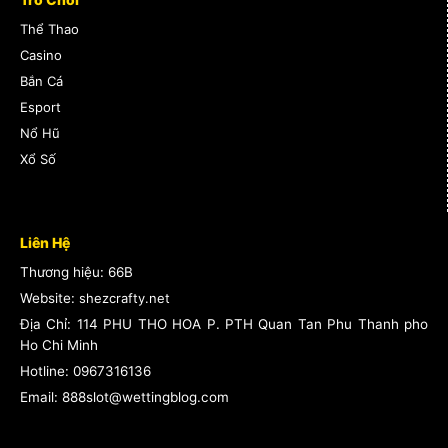
Thể Thao
Casino
Bắn Cá
Esport
Nổ Hũ
Xổ Số
Liên Hệ
Thương hiệu: 66B
Website:
shezcrafty.net
Địa Chỉ:
114 PHU THO HOA P. PTH Quan Tan Phu Thanh pho
Ho Chi Minh
Hotline:
0967316136
Email: 888slot@wettingblog.com