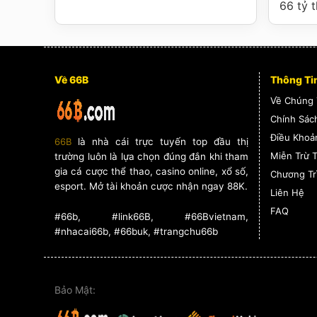
66 tỷ 
Giới thiệu về 66b
Bảo mật và tuân thủ
Phương thức thanh toán và
Chính sách chăm sóc ngườ
Về 66B
Thông Ti
FAQ
Về Chúng 
Kết luận
Chính Sác
Điều Khoả
66B
là nhà cái trực tuyến top đầu thị
Giới thiệu về 66b
Miễn Trừ 
trường luôn là lựa chọn đúng đắn khi tham
gia cá cược thể thao, casino online, xổ số,
Chương Tr
66b được thiết kế để phục vụ c
esport. Mở tài khoản cược nhận ngay 88K.
Liên Hệ
ngôn ngữ và phương thức thanh 
FAQ
công bằng và cam kết bảo mật d
#66b, #link66B, #66Bvietnam,
#nhacai66b, #66buk, #trangchu66b
bóng đá, blackjack và slot, kè
đã tổng hợp các yếu tố thuận lợ
Bảo Mật: