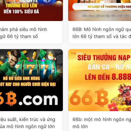
hám phá siêu mô hình
66B: Mô hình ngôn ngữ q
gữ 66 tỷ tham số
lớn 66 tỷ tham số và tác 
gioi-thieu-66b-1
ệu suất, kiến trúc và ứng
66b: một mô hình ngôn n
ủa mô hình ngôn ngữ lớn
mô lớn