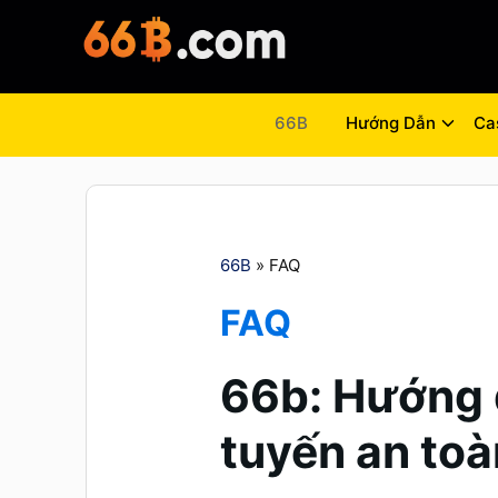
Nhảy
Tìm
đến
kiếm
nội
cho:
dung
66B
Hướng Dẫn
Ca
66B
»
FAQ
FAQ
66b: Hướng d
tuyến an to