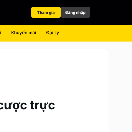
Tham gia
Đăng nhập
ố
Khuyến mãi
Đại Lý
 cược trực