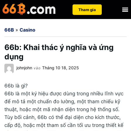
Nhảy
Tìm
Tham gia
đến
kiếm
nội
cho:
66B
»
Casino
dung
66b: Khai thác ý nghĩa và ứng
dụng
johnjohn
Tháng 10 18, 2025
vào
66b là gì?
66b là một ký hiệu được dùng trong nhiều lĩnh vực
để mô tả một chuẩn đo lường, một tham chiếu kỹ
thuật, hoặc một mã nhận diện trong hệ thống số.
Tùy bối cảnh, 66b có thể đại diện cho kích thước,
cấp độ, hoặc một tham số cần tối ưu trong thiết kế