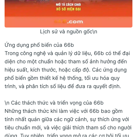
Lịch sử và nguồn gốc\n
Ứng dụng phổ biến của 66b
Trong công nghệ và quản lý dữ liệu, 66b có thể đại
diện cho một chuẩn hoặc tham số ảnh hưởng đến
hiệu suất, kích thước, hoặc cấp độ. Các ứng dụng
phổ biến gồm thiết kế hệ thống, tối ưu hóa quy
trình, và phân tích số liệu để đưa ra quyết định.
\n
Các thách thức và triển vọng của 66b
Những thách thức khi làm việc với 66b bao gồm
tính nhất quán giữa các ngữ cảnh, sự thích ứng với
tiêu chuẩn mới, và việc giải thích tham số cho người
dùng. Tuy nhiên, triển vọng mở ra các cơ hội tối ưu