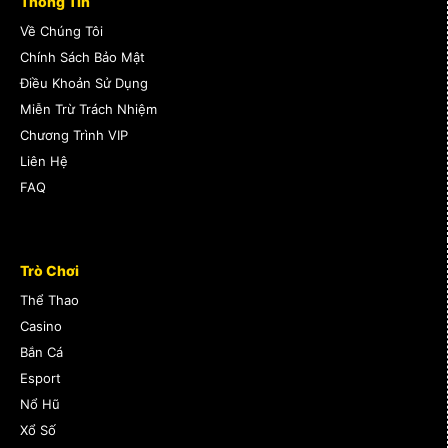
Thông Tin
Về Chúng Tôi
Chính Sách Bảo Mật
Điều Khoản Sử Dụng
Miễn Trừ Trách Nhiệm
Chương Trình VIP
Liên Hệ
FAQ
Trò Chơi
Thể Thao
Casino
Bắn Cá
Esport
Nổ Hũ
Xổ Số