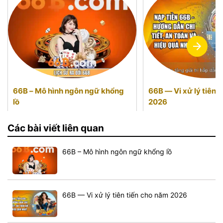
66B – Mô hình ngôn ngữ khổng
66B — Vi xử lý tiên 
lồ
2026
Các bài viết liên quan
66B – Mô hình ngôn ngữ khổng lồ
66B — Vi xử lý tiên tiến cho năm 2026