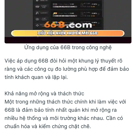
Ứng dụng của 66B trong công nghệ
Việc áp dụng 66B đòi hỏi một khung lý thuyết rõ
ràng và các công cụ đo lường phù hợp để đảm bảo
tính khách quan và lặp lại.
Khả năng mở rộng và thách thức
Một trong những thách thức chính khi làm việc với
66B là đảm bảo tính nhất quán khi mở rộng ra
nhiều hệ thống và môi trường khác nhau. Cần có
chuẩn hóa và kiểm chứng chặt chẽ.