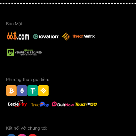
Bảo Mật:
Phương thức gửi tiền:
Kết nối với chúng tôi: