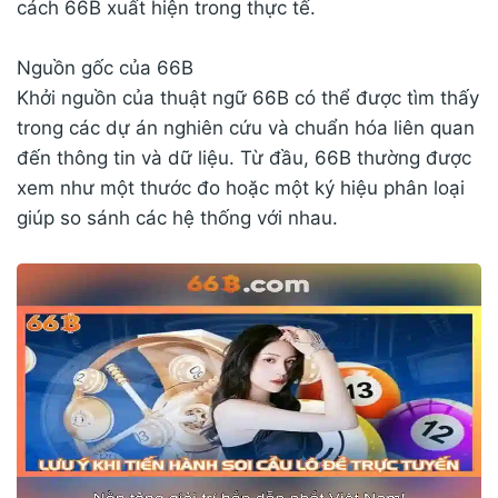
cách 66B xuất hiện trong thực tế.
Nguồn gốc của 66B
Khởi nguồn của thuật ngữ 66B có thể được tìm thấy
trong các dự án nghiên cứu và chuẩn hóa liên quan
đến thông tin và dữ liệu. Từ đầu, 66B thường được
xem như một thước đo hoặc một ký hiệu phân loại
giúp so sánh các hệ thống với nhau.