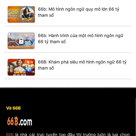
66b: Mô hình ngôn ngữ quy mô lớn 66 tỷ
tham số
66b: Hành trình của một mô hình ngôn ngữ
66 tỷ tham số
66B: Khám phá siêu mô hình ngôn ngữ 66 tỷ
tham số
Về 66B
66B
là nhà cái trực tuyến top đầu thị trường luôn là lựa chọn