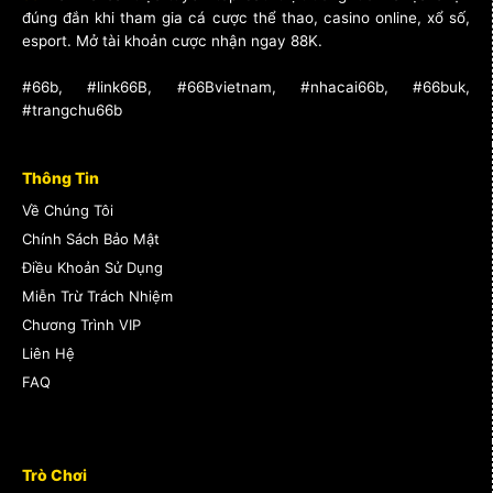
đúng đắn khi tham gia cá cược thể thao, casino online, xổ số,
esport. Mở tài khoản cược nhận ngay 88K.
#66b, #link66B, #66Bvietnam, #nhacai66b, #66buk,
#trangchu66b
Thông Tin
Về Chúng Tôi
Chính Sách Bảo Mật
Điều Khoản Sử Dụng
Miễn Trừ Trách Nhiệm
Chương Trình VIP
Liên Hệ
FAQ
Trò Chơi