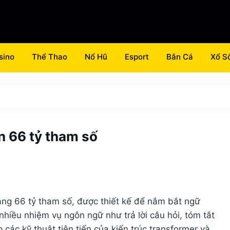
sino
Thể Thao
Nổ Hũ
Esport
Bắn Cá
Xổ S
n 66 tỷ tham số
ảng 66 tỷ tham số, được thiết kế để nắm bắt ngữ
 nhiều nhiệm vụ ngôn ngữ như trả lời câu hỏi, tóm tắt
 các kỹ thuật tiên tiến của kiến trúc transformer và