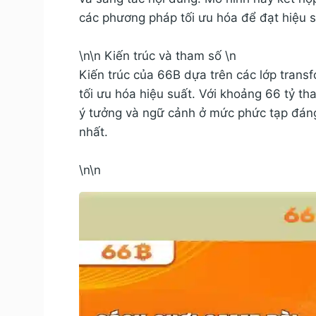
các phương pháp tối ưu hóa để đạt hiệu s
\n\n
Kiến trúc và tham số
\n
Kiến trúc của 66B dựa trên các lớp transfo
tối ưu hóa hiệu suất. Với khoảng 66 tỷ t
ý tưởng và ngữ cảnh ở mức phức tạp đáng
nhất.
\n\n