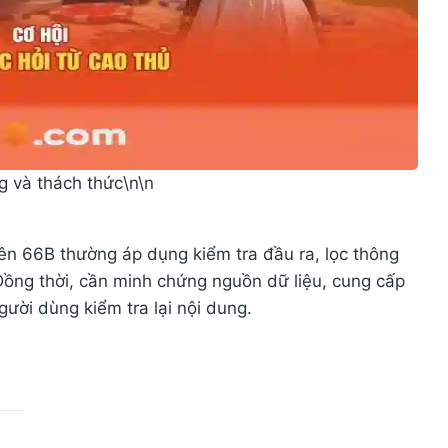
 và thách thức\n\n
ên 66B thường áp dụng kiểm tra đầu ra, lọc thông
 Đồng thời, cần minh chứng nguồn dữ liệu, cung cấp
gười dùng kiểm tra lại nội dung.