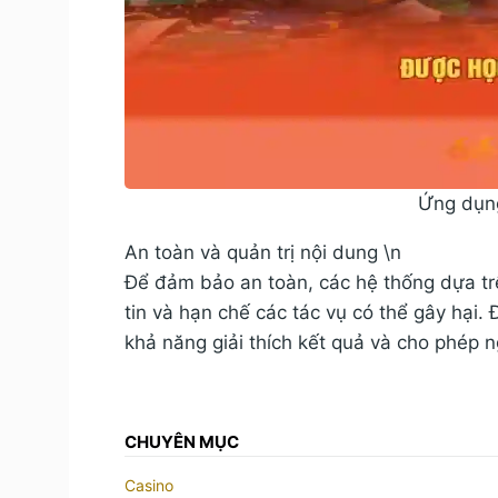
Ứng dụng
An toàn và quản trị nội dung
\n
Để đảm bảo an toàn, các hệ thống dựa tr
tin và hạn chế các tác vụ có thể gây hại.
khả năng giải thích kết quả và cho phép n
CHUYÊN MỤC
Casino