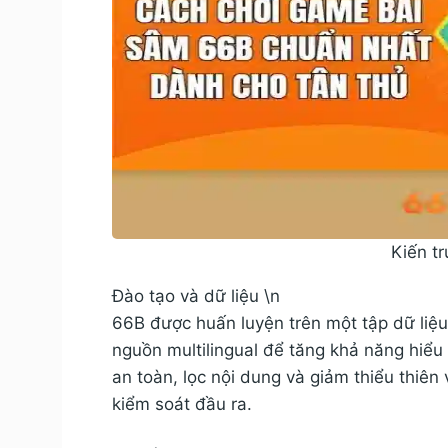
Kiến t
Đào tạo và dữ liệu
\n
66B được huấn luyện trên một tập dữ liệu
nguồn multilingual để tăng khả năng hiểu 
an toàn, lọc nội dung và giảm thiểu thiên 
kiểm soát đầu ra.