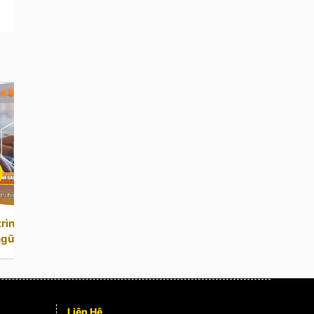
trình của một mô
66B: Khám phá siêu mô hình
66B:
ngữ 66 tỷ tham số
ngôn ngữ 66 tỷ tham số
mô l
độn
Liên Hệ