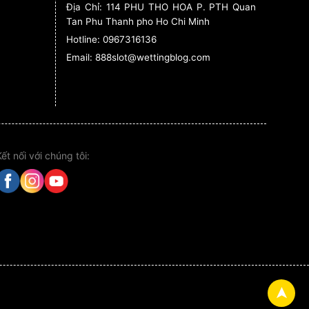
Địa Chỉ:
114 PHU THO HOA P. PTH Quan
Tan Phu Thanh pho Ho Chi Minh
Hotline:
0967316136
Email: 888slot@wettingblog.com
ết nối với chúng tôi:
➤