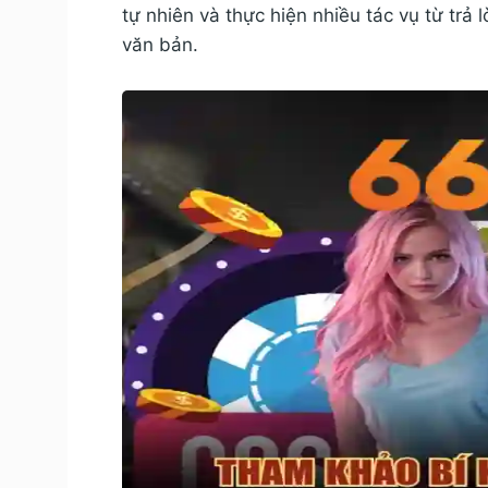
tự nhiên và thực hiện nhiều tác vụ từ trả 
văn bản.