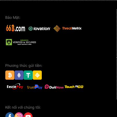
Bảo Mật:
Phương thức gửi tiền:
Kết nối với chúng tôi: