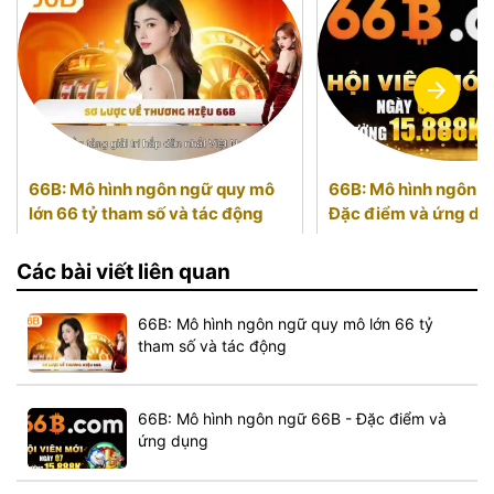
66B: Mô hình ngôn ngữ quy mô
66B: Mô hình ngôn n
lớn 66 tỷ tham số và tác động
Đặc điểm và ứng dụ
Các bài viết liên quan
66B: Mô hình ngôn ngữ quy mô lớn 66 tỷ
tham số và tác động
66B: Mô hình ngôn ngữ 66B - Đặc điểm và
ứng dụng