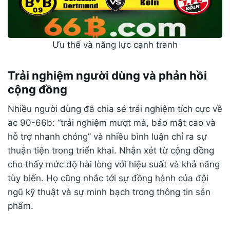
Ưu thế và năng lực cạnh tranh
Trải nghiệm người dùng và phản hồi
cộng đồng
Nhiều người dùng đã chia sẻ trải nghiệm tích cực về
ac 90-66b: “trải nghiệm mượt mà, bảo mật cao và
hỗ trợ nhanh chóng” và nhiều bình luận chỉ ra sự
thuận tiện trong triển khai. Nhận xét từ cộng đồng
cho thấy mức độ hài lòng với hiệu suất và khả năng
tùy biến. Họ cũng nhắc tới sự đồng hành của đội
ngũ kỹ thuật và sự minh bạch trong thông tin sản
phẩm.