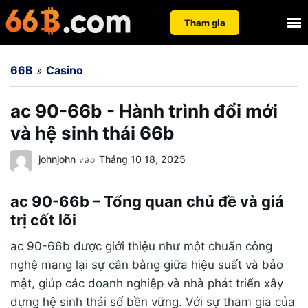
Nhảy
Tìm
Tham gia
đến
kiếm
nội
cho:
66B
»
Casino
dung
ac 90-66b - Hành trình đổi mới
và hệ sinh thái 66b
johnjohn
Tháng 10 18, 2025
vào
ac 90-66b – Tổng quan chủ đề và giá
trị cốt lõi
ac 90-66b được giới thiệu như một chuẩn công
nghệ mang lại sự cân bằng giữa hiệu suất và bảo
mật, giúp các doanh nghiệp và nhà phát triển xây
dựng hệ sinh thái số bền vững. Với sự tham gia của