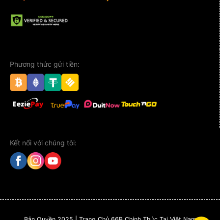
Phương thức gửi tiền:
Kết nối với chúng tôi:
Bản Quyền 2025 | Trang Chủ 66B Chính Thức Tại Việt Nam