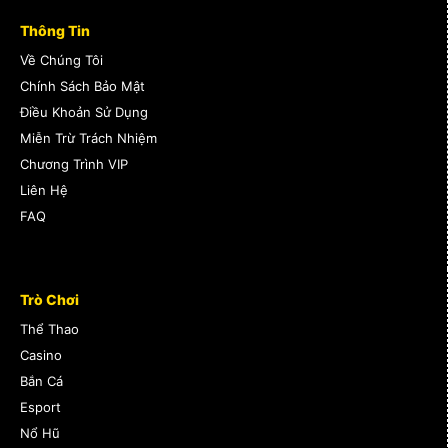
Thông Tin
Về Chúng Tôi
Chính Sách Bảo Mật
Điều Khoản Sử Dụng
Miễn Trừ Trách Nhiệm
Chương Trình VIP
Liên Hệ
FAQ
Trò Chơi
Thể Thao
Casino
Bắn Cá
Esport
Nổ Hũ