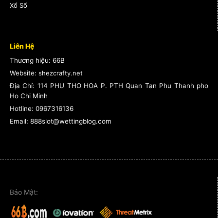
Xổ Số
Liên Hệ
Thương hiệu: 66B
Website:
shezcrafty.net
Địa Chỉ:
114 PHU THO HOA P. PTH Quan Tan Phu Thanh pho
Ho Chi Minh
Hotline:
0967316136
Email: 888slot@wettingblog.com
Bảo Mật: