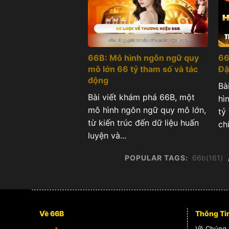
66B: Mô hình ngôn ngữ quy
66
mô lớn 66 tỷ tham số và tác
Đặ
động
Bà
Bài viết khám phá 66B, một
hì
mô hình ngôn ngữ quy mô lớn,
tỷ
từ kiến trúc đến dữ liệu huấn
chí
luyện và...
POPULAR TAGS:
66b(161)
Về 66B
Thông Ti
Về Chúng 