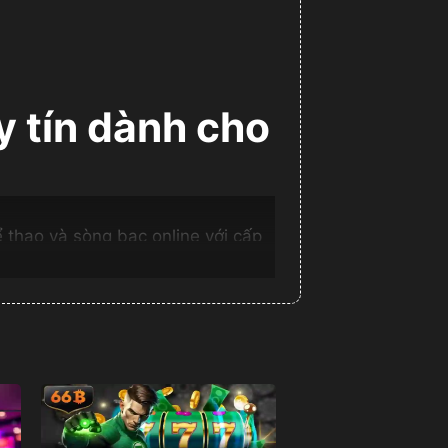
y tín dành cho
 thao và sòng bạc online với cấp
ời chơi dễ dàng tìm thấy thông tin
ười mới hay người chơi dày dặn
quả.