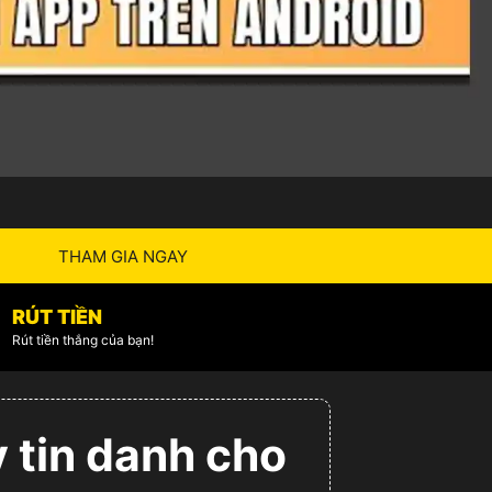
THAM GIA NGAY
RÚT TIỀN
Rút tiền thắng của bạn!
 tin danh cho