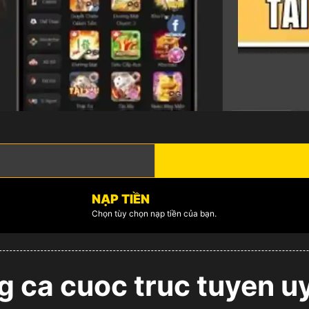
NẠP TIỀN
Chọn tùy chọn nạp tiền của bạn.
g ca cuoc truc tuyen uy