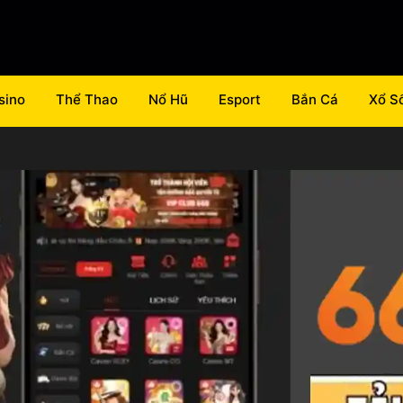
sino
Thể Thao
Nổ Hũ
Esport
Bắn Cá
Xổ S