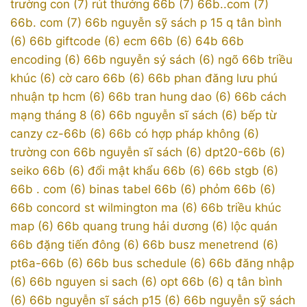
trường con (7)
rút thưởng 66b (7)
66b..com (7)
66b. com (7)
66b nguyễn sỹ sách p 15 q tân bình
(6)
66b giftcode (6)
ecm 66b (6)
64b 66b
encoding (6)
66b nguyễn sý sách (6)
ngõ 66b triều
khúc (6)
cờ caro 66b (6)
66b phan đăng lưu phú
nhuận tp hcm (6)
66b tran hung dao (6)
66b cách
mạng tháng 8 (6)
66b nguyễn sĩ sách (6)
bếp từ
canzy cz-66b (6)
66b có hợp pháp không (6)
trường con 66b nguyễn sĩ sách (6)
dpt20-66b (6)
seiko 66b (6)
đổi mật khẩu 66b (6)
66b stgb (6)
66b . com (6)
binas tabel 66b (6)
phỏm 66b (6)
66b concord st wilmington ma (6)
66b triều khúc
map (6)
66b quang trung hải dương (6)
lộc quán
66b đặng tiến đông (6)
66b busz menetrend (6)
pt6a-66b (6)
66b bus schedule (6)
66b đăng nhập
(6)
66b nguyen si sach (6)
opt 66b (6)
q tân bình
(6)
66b nguyễn sĩ sách p15 (6)
66b nguyễn sỹ sách