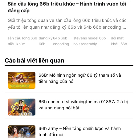
Sân cầu lông 66b triều khúc – Hành trình vươn tới
đẳng cấp
Giới thiệu tổng quan về sân cầu lông 66b triều khúc và các
yếu tố liên quan như đăng ký 66b và 64b 66b encoding,
cùng trải nghiệm và đánh giá sân cầu lông 66b triều khúc.
sân cầu lông 66b
đăng ký
64b 66b
stevens model 66b
đổi mật
triều khúc
66b
encoding
bolt assembly
khẩu 66b
Các bài viết liên quan
66B: Mô hình ngôn ngữ 66 tỷ tham số và
tiềm năng của nó
66b concord st wilmington ma 01887: Giá trị
và ứng dụng nổi bật
66b army – Nền tảng chiến lược và hành
trình đổi mới