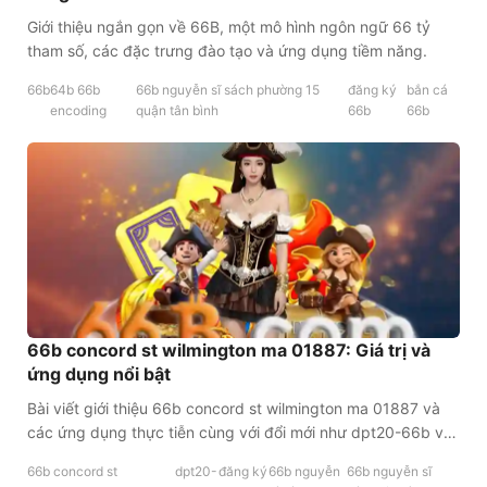
Giới thiệu ngắn gọn về 66B, một mô hình ngôn ngữ 66 tỷ
tham số, các đặc trưng đào tạo và ứng dụng tiềm năng.
66b
64b 66b
66b nguyễn sĩ sách phường 15
đăng ký
bắn cá
encoding
quận tân bình
66b
66b
66b concord st wilmington ma 01887: Giá trị và
ứng dụng nổi bật
Bài viết giới thiệu 66b concord st wilmington ma 01887 và
các ứng dụng thực tiễn cùng với đổi mới như dpt20-66b và
đăng ký 66b, mang đến trải nghiệm và đánh giá từ cộng
66b concord st
dpt20-
đăng ký
66b nguyễn
66b nguyễn sĩ
đồng.