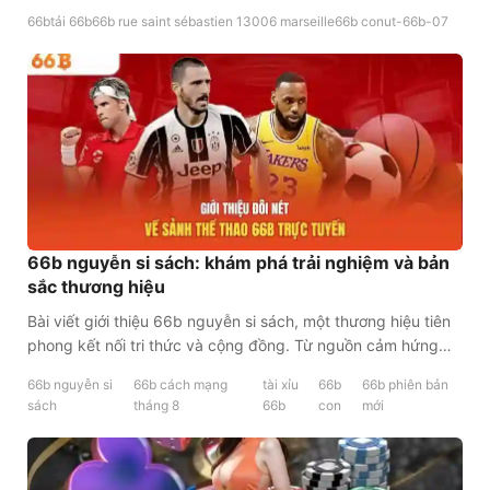
66b
tải 66b
66b rue saint sébastien 13006 marseille
66b con
ut-66b-07
66b nguyễn si sách: khám phá trải nghiệm và bản
sắc thương hiệu
Bài viết giới thiệu 66b nguyễn si sách, một thương hiệu tiên
phong kết nối tri thức và cộng đồng. Từ nguồn cảm hứng
66b cách mạng tháng 8 tới mô hình quản trị rủi ro tài xỉu
66b nguyễn si
66b cách mạng
tài xỉu
66b
66b phiên bản
66b, bài viết làm nổi[...]
sách
tháng 8
66b
con
mới