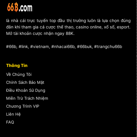
là nhà cái trực tuyến top đầu thị trường luôn là lựa chọn đúng
đắn khi tham gia cá cược thể thao, casino online, xổ số, esport.
Mở tài khoản cược nhận ngay 88K.
#66b, #link, #vietnam, #nhacai66b, #66buk, #trangchu66b
Thông Tin
Về Chúng Tôi
Chính Sách Bảo Mật
Điều Khoản Sử Dụng
Miễn Trừ Trách Nhiệm
Chương Trình VIP
Liên Hệ
FAQ