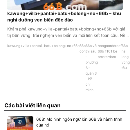
kawung+villa+pantai+batu+bolong+no+66b – khu
nghỉ dưỡng ven biển độc đáo
Khám phá kawung+villa+pantai+batu+bolong+no+66b với giá
trị bền vững, trải nghiệm ven biển và mối liên kết toàn cầu. Nền
tảng 66b con, 66b võ thị sáu – phường 6 – quận 3 – hồ chí
kawung+villa+pantai+batu+bolong+no+66b
66b
66b võ
hoogoorddreef
66b
minh,[...]
con
thị sáu
66b 1101 be
hạ
–
amsterdam
long
phường
vũng
6 –
tàu
quận 3
– hồ
chí
minh
Các bài viết liên quan
66B: Mô hình ngôn ngữ lớn 66B và hành trình
của nó