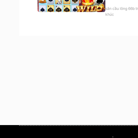
giá sân cầu lông
sân cầu lông 66b t
khúc