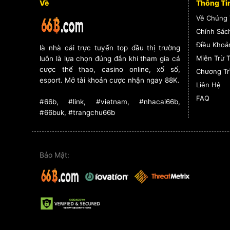
Về
Thông Ti
Về Chúng 
Chính Sác
Điều Khoả
là nhà cái trực tuyến top đầu thị trường
Miễn Trừ 
luôn là lựa chọn đúng đắn khi tham gia cá
cược thể thao, casino online, xổ số,
Chương Tr
esport. Mở tài khoản cược nhận ngay 88K.
Liên Hệ
FAQ
#66b, #link, #vietnam, #nhacai66b,
#66buk, #trangchu66b
Bảo Mật: