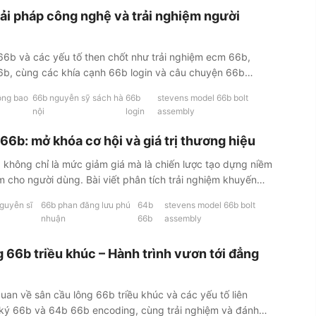
ải pháp công nghệ và trải nghiệm người
6b và các yếu tố then chốt như trải nghiệm ecm 66b,
6b, cùng các khía cạnh 66b login và câu chuyện 66b
à nội. Bài viết mở rộng góc nhìn về nguồn gốc,[...]
ộng bao
66b nguyễn sỹ sách hà
66b
stevens model 66b bolt
nội
login
assembly
6b: mở khóa cơ hội và giá trị thương hiệu
không chỉ là mức giảm giá mà là chiến lược tạo dựng niềm
ệm cho người dùng. Bài viết phân tích trải nghiệm khuyến
 giá khuyến mãi 66b thông qua các[...]
guyễn sĩ
66b phan đăng lưu phú
64b
stevens model 66b bolt
nhuận
66b
assembly
 66b triều khúc – Hành trình vươn tới đẳng
quan về sân cầu lông 66b triều khúc và các yếu tố liên
ký 66b và 64b 66b encoding, cùng trải nghiệm và đánh