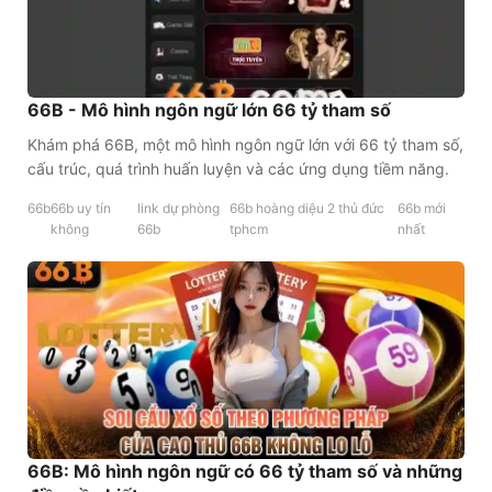
66B - Mô hình ngôn ngữ lớn 66 tỷ tham số
Khám phá 66B, một mô hình ngôn ngữ lớn với 66 tỷ tham số,
cấu trúc, quá trình huấn luyện và các ứng dụng tiềm năng.
66b
66b uy tín
link dự phòng
66b hoàng diệu 2 thủ đức
66b mới
không
66b
tphcm
nhất
66B: Mô hình ngôn ngữ có 66 tỷ tham số và những