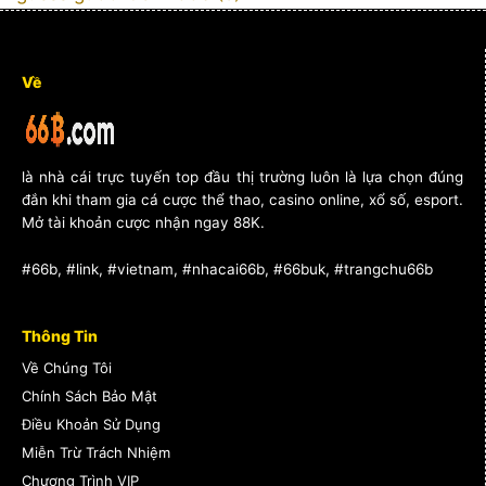
Về
là nhà cái trực tuyến top đầu thị trường luôn là lựa chọn đúng
đắn khi tham gia cá cược thể thao, casino online, xổ số, esport.
Mở tài khoản cược nhận ngay 88K.
#66b, #link, #vietnam, #nhacai66b, #66buk, #trangchu66b
Thông Tin
Về Chúng Tôi
Chính Sách Bảo Mật
Điều Khoản Sử Dụng
Miễn Trừ Trách Nhiệm
Chương Trình VIP