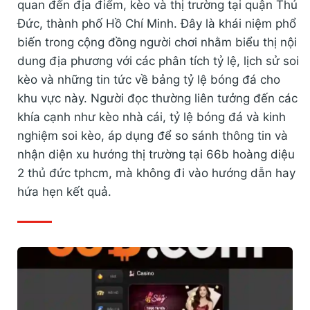
quan đến địa điểm, kèo và thị trường tại quận Thủ
Đức, thành phố Hồ Chí Minh. Đây là khái niệm phổ
biến trong cộng đồng người chơi nhằm biểu thị nội
dung địa phương với các phân tích tỷ lệ, lịch sử soi
kèo và những tin tức về bảng tỷ lệ bóng đá cho
khu vực này. Người đọc thường liên tưởng đến các
khía cạnh như kèo nhà cái, tỷ lệ bóng đá và kinh
nghiệm soi kèo, áp dụng để so sánh thông tin và
nhận diện xu hướng thị trường tại 66b hoàng diệu
2 thủ đức tphcm, mà không đi vào hướng dẫn hay
hứa hẹn kết quả.