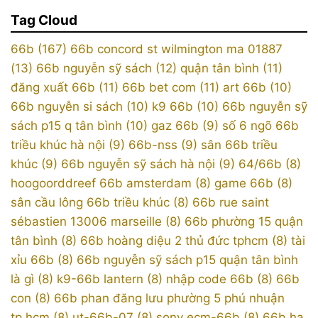
Tag Cloud
66b (167)
66b concord st wilmington ma 01887
(13)
66b nguyễn sỹ sách (12)
quận tân bình (11)
đăng xuất 66b (11)
66b bet com (11)
art 66b (10)
66b nguyễn si sách (10)
k9 66b (10)
66b nguyễn sỹ
sách p15 q tân bình (10)
gaz 66b (9)
số 6 ngõ 66b
triều khúc hà nội (9)
66b-nss (9)
sân 66b triều
khúc (9)
66b nguyễn sỹ sách hà nội (9)
64/66b (8)
hoogoorddreef 66b amsterdam (8)
game 66b (8)
sân cầu lông 66b triều khúc (8)
66b rue saint
sébastien 13006 marseille (8)
66b phường 15 quận
tân bình (8)
66b hoàng diệu 2 thủ đức tphcm (8)
tài
xỉu 66b (8)
66b nguyễn sỹ sách p15 quận tân bình
là gì (8)
k9-66b lantern (8)
nhập code 66b (8)
66b
con (8)
66b phan đăng lưu phường 5 phú nhuận
tp.hcm (8)
ut-66b-07 (8)
sony ecm-66b (8)
66b hạ