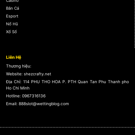
Casino
Bắn Cá
Esport
Nổ Hũ
Xổ Số
Liên Hệ
Thương hiệu:
Website:
shezcrafty.net
Địa Chỉ:
114 PHU THO HOA P. PTH Quan Tan Phu Thanh pho
Ho Chi Minh
Hotline:
0967316136
Email: 888slot@wettingblog.com