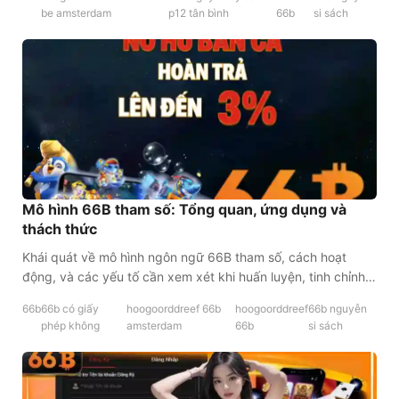
be amsterdam
p12 tân bình
66b
si sách
Mô hình 66B tham số: Tổng quan, ứng dụng và
thách thức
Khái quát về mô hình ngôn ngữ 66B tham số, cách hoạt
động, và các yếu tố cần xem xét khi huấn luyện, tinh chỉnh
và triển khai.
66b
66b có giấy
hoogoorddreef 66b
hoogoorddreef
66b nguyễn
phép không
amsterdam
66b
si sách