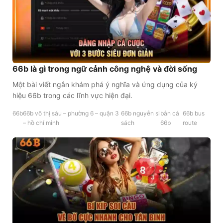
66b là gì trong ngữ cảnh công nghệ và đời sống
Một bài viết ngắn khám phá ý nghĩa và ứng dụng của ký
hiệu 66b trong các lĩnh vực hiện đại.
66b
66b võ thị sáu – phường 6 – quận 3
66b nguyễn si
bắn cá
66b bus
– hồ chí minh
sách
66b
route