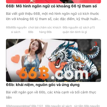
66B: Mô hình ngôn ngữ có khoảng 66 tỷ tham số
Bài viết giới thiệu 66B, một mô hình ngôn ngữ có kích thước
lớn với khoảng 66 tỷ tham số, các đặc điểm, kỹ thuật huấn
luyện và những ứng dụng tiềm năng.
66b
66b nguyễn
chơi bài
chăm sóc khách
66b nguyễn sỹ sách p15
si sách
66b
hàng 66b
quận tân bình là gì
66b: khái niệm, nguồn gốc và ứng dụng
Bài viết ngắn gọn về 66b, các khía cạnh và bối cảnh thực
tiễn
66b
hoogoorddreef 66b 1101
66b nguyễn sỹ sách
rút tiền
66b nguyễn