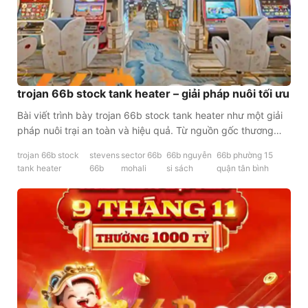
trojan 66b stock tank heater – giải pháp nuôi tối ưu
Bài viết trình bày trojan 66b stock tank heater như một giải
pháp nuôi trại an toàn và hiệu quả. Từ nguồn gốc thương
hiệu đến ứng dụng thực tế, bài viết đề cập tới mối liên hệ với
trojan 66b stock
stevens
sector 66b
66b nguyễn
66b phường 15
stevens 66b và[...]
tank heater
66b
mohali
si sách
quận tân bình