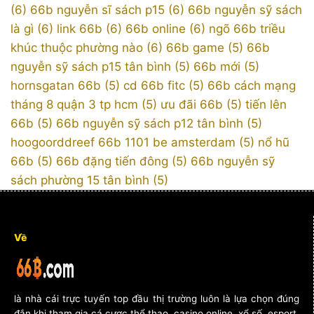
(6)
66b nguyễn sĩ sách p15 (6)
66b nguyễn sỹ sách
là gì (6)
link 66b (6)
66b online (6)
ngõ 66b triều
khúc thuộc phường nào (6)
66b game (5)
66b
nguyễn sỹ sách p15 tân bình (5)
66b mới (5)
hornsgatan 66b (5)
cd 66b fitc (5)
66b cách mạng
tháng 8 quận 3 tp hcm (5)
ưu đãi 66b (5)
tiến lên
66b (5)
66b nguyễn sỹ sách p12 tân bình (5)
hoogoorddreef 66b 1101 be amsterdam (5)
nổ hũ
66b (5)
66b đặng tiến đông (5)
66b nguyễn sỹ
sách phường 15 tân bình (5)
Về
là nhà cái trực tuyến top đầu thị trường luôn là lựa chọn đúng
đắn khi tham gia cá cược thể thao, casino online, xổ số, esport.