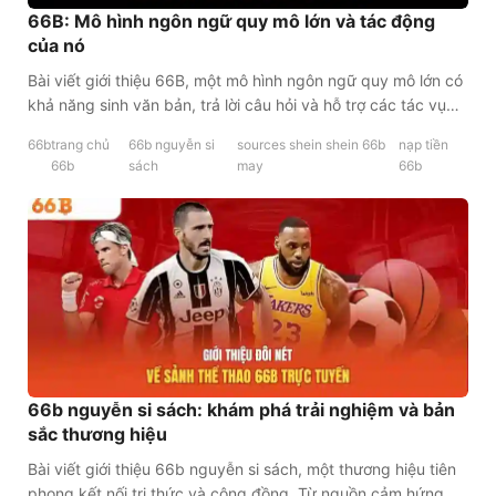
66B: Mô hình ngôn ngữ quy mô lớn và tác động
của nó
Bài viết giới thiệu 66B, một mô hình ngôn ngữ quy mô lớn có
khả năng sinh văn bản, trả lời câu hỏi và hỗ trợ các tác vụ
ngôn ngữ ở nhiều ngôn ngữ.
66b
trang chủ
66b nguyễn si
sources shein shein 66b
nạp tiền
66b
sách
may
66b
66b nguyễn si sách: khám phá trải nghiệm và bản
sắc thương hiệu
Bài viết giới thiệu 66b nguyễn si sách, một thương hiệu tiên
phong kết nối tri thức và cộng đồng. Từ nguồn cảm hứng