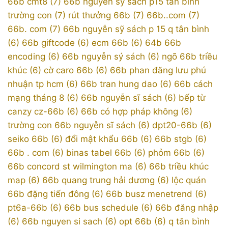
66b cmt8 (7)
66b nguyễn sỹ sách p15 tân bình
trường con (7)
rút thưởng 66b (7)
66b..com (7)
66b. com (7)
66b nguyễn sỹ sách p 15 q tân bình
(6)
66b giftcode (6)
ecm 66b (6)
64b 66b
encoding (6)
66b nguyễn sý sách (6)
ngõ 66b triều
khúc (6)
cờ caro 66b (6)
66b phan đăng lưu phú
nhuận tp hcm (6)
66b tran hung dao (6)
66b cách
mạng tháng 8 (6)
66b nguyễn sĩ sách (6)
bếp từ
canzy cz-66b (6)
66b có hợp pháp không (6)
trường con 66b nguyễn sĩ sách (6)
dpt20-66b (6)
seiko 66b (6)
đổi mật khẩu 66b (6)
66b stgb (6)
66b . com (6)
binas tabel 66b (6)
phỏm 66b (6)
66b concord st wilmington ma (6)
66b triều khúc
map (6)
66b quang trung hải dương (6)
lộc quán
66b đặng tiến đông (6)
66b busz menetrend (6)
pt6a-66b (6)
66b bus schedule (6)
66b đăng nhập
(6)
66b nguyen si sach (6)
opt 66b (6)
q tân bình