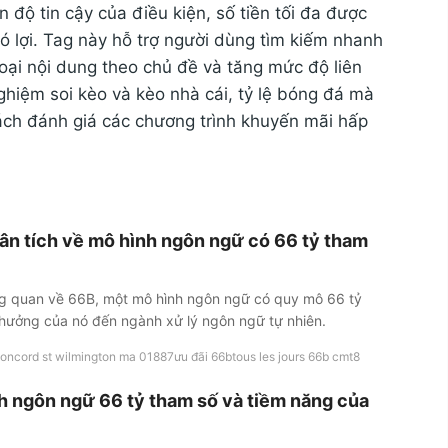
 độ tin cậy của điều kiện, số tiền tối đa được
 lợi. Tag này hỗ trợ người dùng tìm kiếm nhanh
loại nội dung theo chủ đề và tăng mức độ liên
ghiệm soi kèo và kèo nhà cái, tỷ lệ bóng đá mà
cách đánh giá các chương trình khuyến mãi hấp
ân tích về mô hình ngôn ngữ có 66 tỷ tham
ng quan về 66B, một mô hình ngôn ngữ có quy mô 66 tỷ
hưởng của nó đến ngành xử lý ngôn ngữ tự nhiên.
oncord st wilmington ma 01887
ưu đãi 66b
tous les jours 66b cmt8
h ngôn ngữ 66 tỷ tham số và tiềm năng của