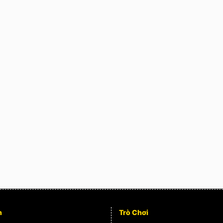
n
Trò Chơi