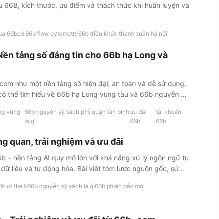
iệu 66B, kích thước, ưu điểm và thách thức khi huấn luyện và
ua 66b
cd 66b flow cytometry
66b triều khúc thanh xuân hà nội
Nền tảng số đáng tin cho 66b hạ Long và
om như một nền tảng số hiện đại, an toàn và dễ sử dụng,
có thể tìm hiểu về 66b hạ Long vũng tàu và 66b nguyễn sỹ
n bình là gì, đồng thời nhận ưu đãi[...]
ng vũng
66b nguyễn sỹ sách p15 quận tân bình
ưu đãi
tài khoản
là gì
66b
66b
g quan, trải nghiệm và ưu đãi
 – nền tảng AI quy mô lớn với khả năng xử lý ngôn ngữ tự
 dữ liệu và tự động hóa. Bài viết tóm lược nguồn gốc, sứ
à dịch vụ, cùng lợi thế cạnh tranh[...]
6b of the b
66b nguyễn sỹ sách là gì
66b phiên bản mới