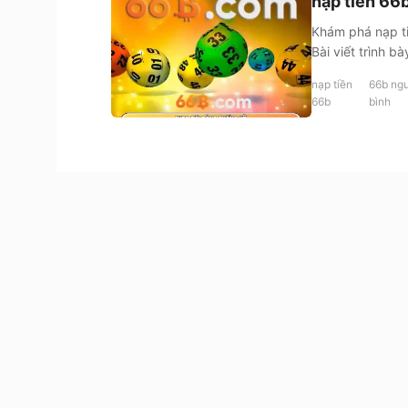
nạp tiền 66b
Khám phá nạp ti
Bài viết trình b
của 66b . com tr
nạp tiền
66b ngu
66b
bình