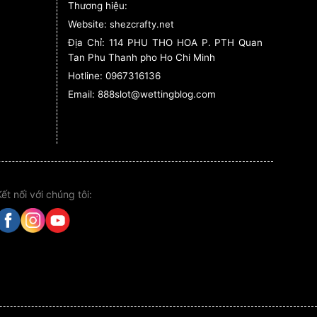
Thương hiệu:
Website:
shezcrafty.net
Địa Chỉ:
114 PHU THO HOA P. PTH Quan
Tan Phu Thanh pho Ho Chi Minh
Hotline:
0967316136
Email: 888slot@wettingblog.com
ết nối với chúng tôi: