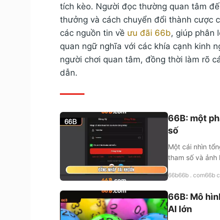
tích kèo. Người đọc thường quan tâm đến
thưởng và cách chuyển đổi thành cược có
các nguồn tin về
ưu đãi 66b
, giúp phân 
quan ngữ nghĩa với các khía cạnh kinh n
người chơi quan tâm, đồng thời làm rõ 
dẫn.
66B: một ph
số
Một cái nhìn tổ
tham số và ảnh 
66b
66b . com
66b c
66B: Mô hìn
AI lớn