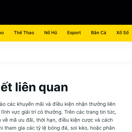
no
Thể Thao
Nổ Hũ
Esport
Bắn Cá
Xổ Số
iết liên quan
ào các khuyến mãi và điều kiện nhận thưởng liên
ĩnh vực giải trí có thưởng. Trên các trang tin tức,
 về mã ưu đãi, thời hạn, điều kiện cược và cách
i tham gia các tỷ lệ bóng đá, soi kèo, hoặc phân