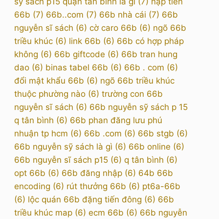
sỹ sách p15 quận tân bình là gì (7)
nạp tiền
66b (7)
66b..com (7)
66b nhà cái (7)
66b
nguyễn sĩ sách (6)
cờ caro 66b (6)
ngõ 66b
triều khúc (6)
link 66b (6)
66b có hợp pháp
không (6)
66b giftcode (6)
66b tran hung
dao (6)
binas tabel 66b (6)
66b . com (6)
đổi mật khẩu 66b (6)
ngõ 66b triều khúc
thuộc phường nào (6)
trường con 66b
nguyễn sĩ sách (6)
66b nguyễn sỹ sách p 15
q tân bình (6)
66b phan đăng lưu phú
nhuận tp hcm (6)
66b .com (6)
66b stgb (6)
66b nguyễn sỹ sách là gì (6)
66b online (6)
66b nguyễn sĩ sách p15 (6)
q tân bình (6)
opt 66b (6)
66b đăng nhập (6)
64b 66b
encoding (6)
rút thưởng 66b (6)
pt6a-66b
(6)
lộc quán 66b đặng tiến đông (6)
66b
triều khúc map (6)
ecm 66b (6)
66b nguyễn