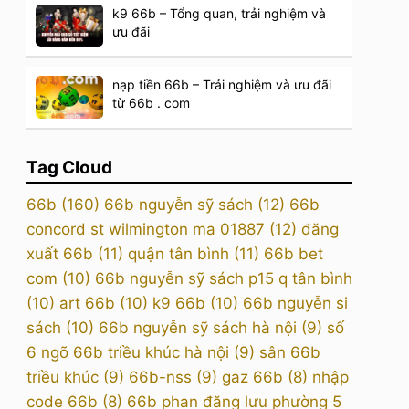
k9 66b – Tổng quan, trải nghiệm và
ưu đãi
nạp tiền 66b – Trải nghiệm và ưu đãi
từ 66b . com
Tag Cloud
66b (160)
66b nguyễn sỹ sách (12)
66b
concord st wilmington ma 01887 (12)
đăng
xuất 66b (11)
quận tân bình (11)
66b bet
com (10)
66b nguyễn sỹ sách p15 q tân bình
(10)
art 66b (10)
k9 66b (10)
66b nguyễn si
sách (10)
66b nguyễn sỹ sách hà nội (9)
số
6 ngõ 66b triều khúc hà nội (9)
sân 66b
triều khúc (9)
66b-nss (9)
gaz 66b (8)
nhập
code 66b (8)
66b phan đăng lưu phường 5