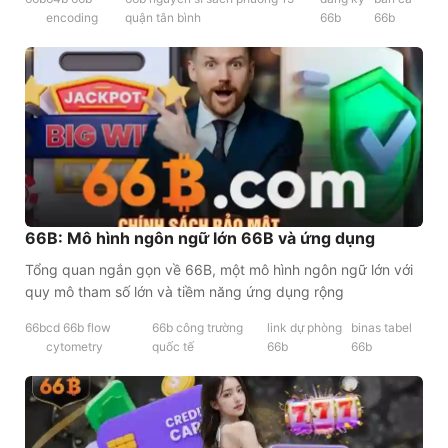
encoding
quận tân bình
66b
66b
66B: Mô hình ngôn ngữ lớn 66B và ứng dụng
Tổng quan ngắn gọn về 66B, một mô hình ngôn ngữ lớn với
quy mô tham số lớn và tiềm năng ứng dụng rộng
66b
cd 66b flow
66b công trường
link dự phòng
binas tabel
cytometry
quốc tế
66b
66b