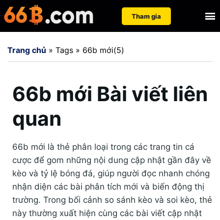
Nhảy
Tìm
Tham gia
đến
kiếm
nội
cho:
Trang chủ
»
Tags
»
66b mới(5)
dung
66b mới Bài viết liên
quan
66b mới là thẻ phân loại trong các trang tin cá
cược để gom những nội dung cập nhật gần đây về
kèo và tỷ lệ bóng đá, giúp người đọc nhanh chóng
nhận diện các bài phân tích mới và biến động thị
trường. Trong bối cảnh so sánh kèo và soi kèo, thẻ
này thường xuất hiện cùng các bài viết cập nhật