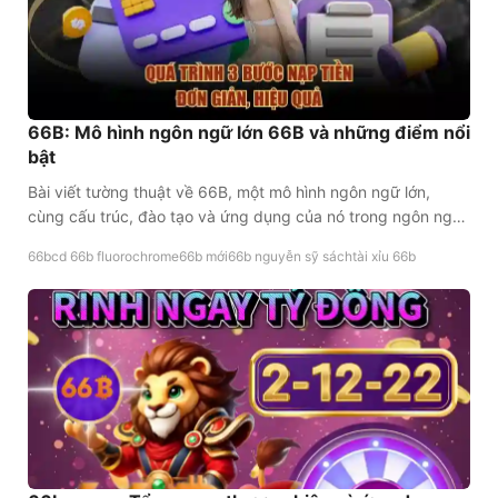
66B: Mô hình ngôn ngữ lớn 66B và những điểm nổi
bật
Bài viết tường thuật về 66B, một mô hình ngôn ngữ lớn,
cùng cấu trúc, đào tạo và ứng dụng của nó trong ngôn ngữ
tự nhiên.
66b
cd 66b fluorochrome
66b mới
66b nguyễn sỹ sách
tài xỉu 66b