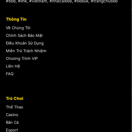
#66b, #link, #vietnam, #nhacai66b, #66buk, #trangchu66b
Thông Tin
Về Chúng Tôi
Chính Sách Bảo Mật
Điều Khoản Sử Dụng
Miễn Trừ Trách Nhiệm
Chương Trình VIP
Liên Hệ
FAQ
Trò Chơi
Thể Thao
Casino
Bắn Cá
Esport