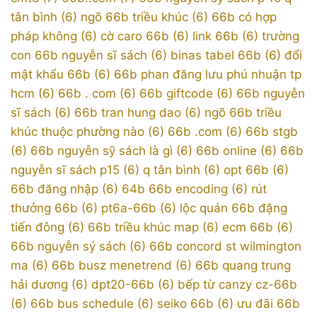
tân bình (6)
ngõ 66b triều khúc (6)
66b có hợp
pháp không (6)
cờ caro 66b (6)
link 66b (6)
trường
con 66b nguyễn sĩ sách (6)
binas tabel 66b (6)
đổi
mật khẩu 66b (6)
66b phan đăng lưu phú nhuận tp
hcm (6)
66b . com (6)
66b giftcode (6)
66b nguyễn
sĩ sách (6)
66b tran hung dao (6)
ngõ 66b triều
khúc thuộc phường nào (6)
66b .com (6)
66b stgb
(6)
66b nguyễn sỹ sách là gì (6)
66b online (6)
66b
nguyễn sĩ sách p15 (6)
q tân bình (6)
opt 66b (6)
66b đăng nhập (6)
64b 66b encoding (6)
rút
thưởng 66b (6)
pt6a-66b (6)
lộc quán 66b đặng
tiến đông (6)
66b triều khúc map (6)
ecm 66b (6)
66b nguyễn sý sách (6)
66b concord st wilmington
ma (6)
66b busz menetrend (6)
66b quang trung
hải dương (6)
dpt20-66b (6)
bếp từ canzy cz-66b
(6)
66b bus schedule (6)
seiko 66b (6)
ưu đãi 66b