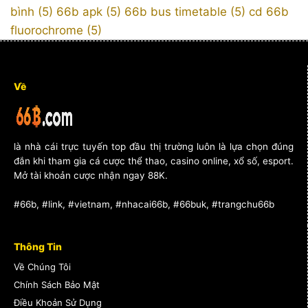
bình (5)
66b apk (5)
66b bus timetable (5)
cd 66b
fluorochrome (5)
Về
là nhà cái trực tuyến top đầu thị trường luôn là lựa chọn đúng
đắn khi tham gia cá cược thể thao, casino online, xổ số, esport.
Mở tài khoản cược nhận ngay 88K.
#66b, #link, #vietnam, #nhacai66b, #66buk, #trangchu66b
Thông Tin
Về Chúng Tôi
Chính Sách Bảo Mật
Điều Khoản Sử Dụng