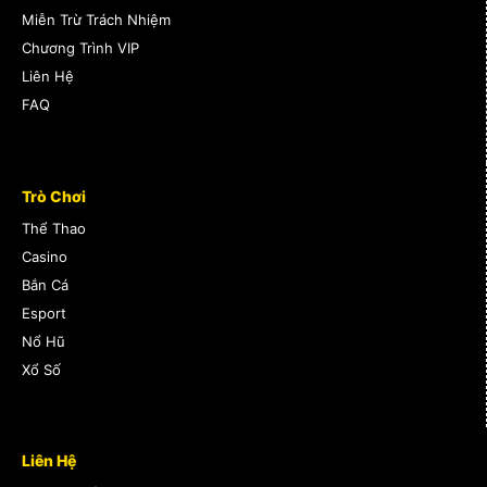
Miễn Trừ Trách Nhiệm
Chương Trình VIP
Liên Hệ
FAQ
Trò Chơi
Thể Thao
Casino
Bắn Cá
Esport
Nổ Hũ
Xổ Số
Liên Hệ