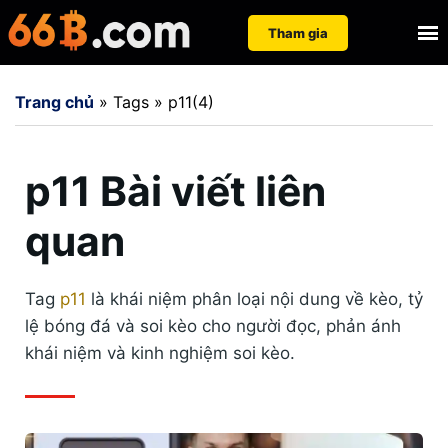
Nhảy
Tìm
Tham gia
đến
kiếm
nội
cho:
Trang chủ
»
Tags
»
p11(4)
dung
p11 Bài viết liên
quan
Tag
p11
là khái niệm phân loại nội dung về kèo, tỷ
lệ bóng đá và soi kèo cho người đọc, phản ánh
khái niệm và kinh nghiệm soi kèo.