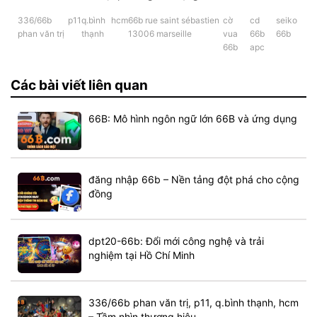
viết làm nổi bật nguồn gốc, sản phẩm và dịch vụ, đồng thời
336/66b
p11
q.bình
hcm
66b rue saint sébastien
cờ
cd
seiko
nhấn mạnh trải nghiệm[...]
phan văn trị
thạnh
13006 marseille
vua
66b
66b
66b
apc
Các bài viết liên quan
66B: Mô hình ngôn ngữ lớn 66B và ứng dụng
đăng nhập 66b – Nền tảng đột phá cho cộng
đồng
dpt20-66b: Đổi mới công nghệ và trải
nghiệm tại Hồ Chí Minh
336/66b phan văn trị, p11, q.bình thạnh, hcm
– Tầm nhìn thương hiệu