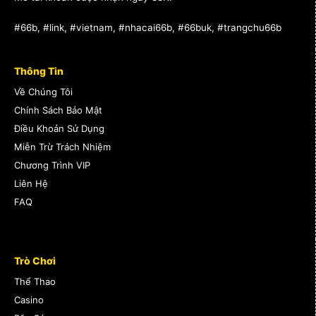
#66b, #link, #vietnam, #nhacai66b, #66buk, #trangchu66b
Thông Tin
Về Chúng Tôi
Chính Sách Bảo Mật
Điều Khoản Sử Dụng
Miễn Trừ Trách Nhiệm
Chương Trình VIP
Liên Hệ
FAQ
Trò Chơi
Thể Thao
Casino