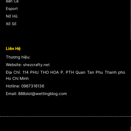
Bắn Cá
Esport
Nổ Hũ
Xổ Số
Liên Hệ
Thương hiệu:
Website:
shezcrafty.net
Địa Chỉ:
114 PHU THO HOA P. PTH Quan Tan Phu Thanh pho
Ho Chi Minh
Hotline:
0967316136
Email: 888slot@wettingblog.com