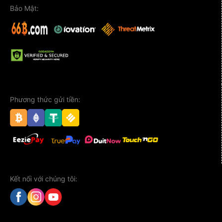
Bảo Mật:
Phương thức gửi tiền:
Kết nối với chúng tôi: