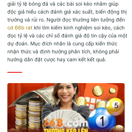
giải tỷ lệ bóng đá và các bài soi kèo nhằm giúp
độc giả hiểu cách đánh giá xác suất, biến động thị
trường và rủi ro. Người đọc thường liên tưởng đến
cd 66b rat
khi tìm kiếm kinh nghiệm soi kèo, cách
đọc tỷ lệ và các chỉ số đánh giá độ tin cậy của một
dự đoán. Mục đích nhãn là cung cấp kiến thức
nhận thức và định hướng phân tích, không phải
hướng dẫn đặt cược hay cam kết kết quả.