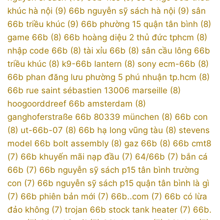
khúc hà nội (9)
66b nguyễn sỹ sách hà nội (9)
sân
66b triều khúc (9)
66b phường 15 quận tân bình (8)
game 66b (8)
66b hoàng diệu 2 thủ đức tphcm (8)
nhập code 66b (8)
tài xỉu 66b (8)
sân cầu lông 66b
triều khúc (8)
k9-66b lantern (8)
sony ecm-66b (8)
66b phan đăng lưu phường 5 phú nhuận tp.hcm (8)
66b rue saint sébastien 13006 marseille (8)
hoogoorddreef 66b amsterdam (8)
ganghoferstraße 66b 80339 münchen (8)
66b con
(8)
ut-66b-07 (8)
66b hạ long vũng tàu (8)
stevens
model 66b bolt assembly (8)
gaz 66b (8)
66b cmt8
(7)
66b khuyến mãi nạp đầu (7)
64/66b (7)
bắn cá
66b (7)
66b nguyễn sỹ sách p15 tân bình trường
con (7)
66b nguyễn sỹ sách p15 quận tân bình là gì
(7)
66b phiên bản mới (7)
66b..com (7)
66b có lừa
đảo không (7)
trojan 66b stock tank heater (7)
66b.