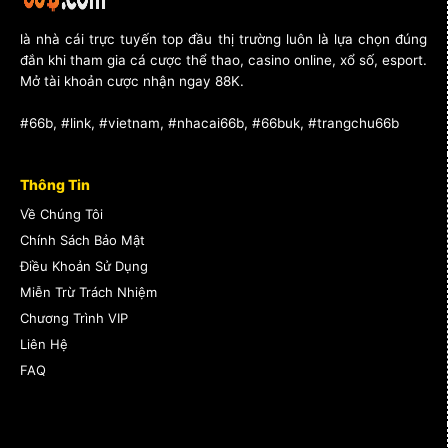
là nhà cái trực tuyến top đầu thị trường luôn là lựa chọn đúng
đắn khi tham gia cá cược thể thao, casino online, xổ số, esport.
Mở tài khoản cược nhận ngay 88K.
#66b, #link, #vietnam, #nhacai66b, #66buk, #trangchu66b
Thông Tin
Về Chúng Tôi
Chính Sách Bảo Mật
Điều Khoản Sử Dụng
Miễn Trừ Trách Nhiệm
Chương Trình VIP
Liên Hệ
FAQ