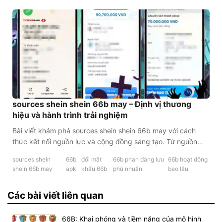
sources shein shein 66b may – Định vị thương
hiệu và hành trình trải nghiệm
Bài viết khám phá sources shein shein 66b may với cách
thức kết nối nguồn lực và cộng đồng sáng tạo. Từ nguồn
gốc đến sản phẩm và dịch vụ, chúng tôi chia sẻ trải nghiệm
sources shein
66b
đổi mật
66b phan đăng lưu
66b hoạt động
thực tế và đánh giá sâu[...]
shein 66b may
apk
khẩu 66b
phú nhuận
bao lâu
Các bài viết liên quan
66B: Khai phóng và tiềm năng của mô hình