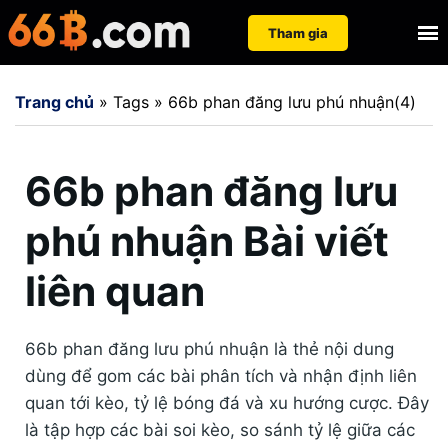
Nhảy
Tìm
Tham gia
đến
kiếm
nội
cho:
Trang chủ
»
Tags
»
66b phan đăng lưu phú nhuận(4)
dung
66b phan đăng lưu
phú nhuận Bài viết
liên quan
66b phan đăng lưu phú nhuận là thẻ nội dung
dùng để gom các bài phân tích và nhận định liên
quan tới kèo, tỷ lệ bóng đá và xu hướng cược. Đây
là tập hợp các bài soi kèo, so sánh tỷ lệ giữa các