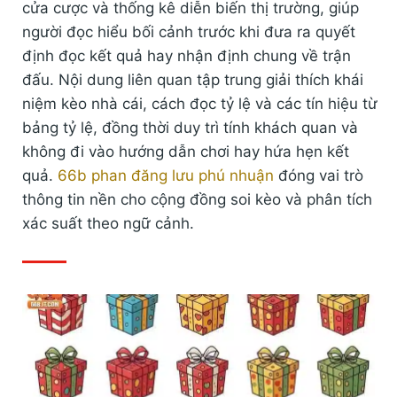
cửa cược và thống kê diễn biến thị trường, giúp
người đọc hiểu bối cảnh trước khi đưa ra quyết
định đọc kết quả hay nhận định chung về trận
đấu. Nội dung liên quan tập trung giải thích khái
niệm kèo nhà cái, cách đọc tỷ lệ và các tín hiệu từ
bảng tỷ lệ, đồng thời duy trì tính khách quan và
không đi vào hướng dẫn chơi hay hứa hẹn kết
quả.
66b phan đăng lưu phú nhuận
đóng vai trò
thông tin nền cho cộng đồng soi kèo và phân tích
xác suất theo ngữ cảnh.