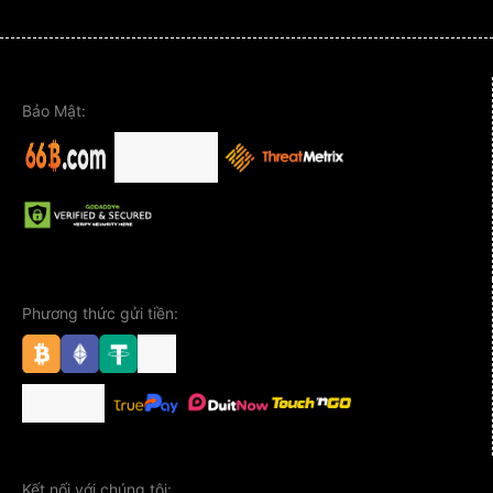
Bảo Mật:
Phương thức gửi tiền:
Kết nối với chúng tôi: